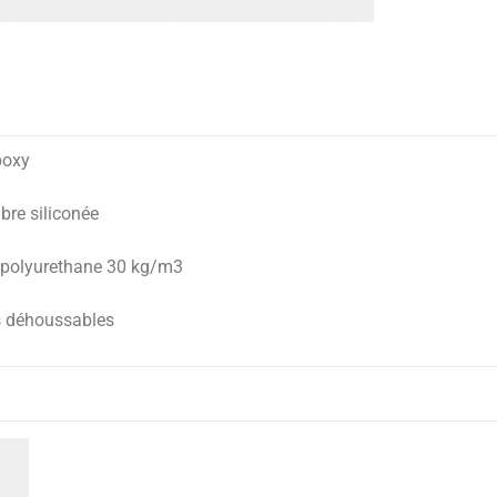
poxy
bre siliconée
n polyurethane 30 kg/m3
es déhoussables