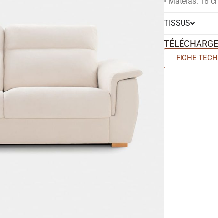
• Matelas: 18 
TISSUS
TÉLÉCHARG
FICHE TECH