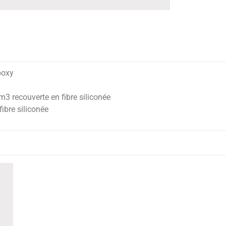
poxy
m3 recouverte en fibre siliconée
ibre siliconée