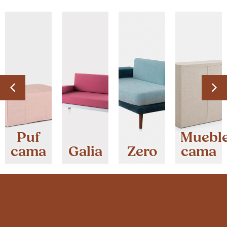
Puf
Muebl
cama
Galia
Zero
cama