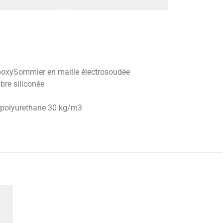
 epoxySommier en maille électrosoudée
bre siliconée
n polyurethane 30 kg/m3