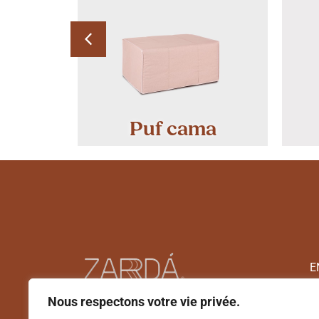
s
Puf cama
E
Nous respectons votre vie privée.